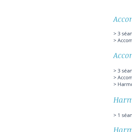
Acco
> 3 séa
> Ac
Acco
> 3 séa
> Accom
> Ha
Harm
> 1 sé
Harmo