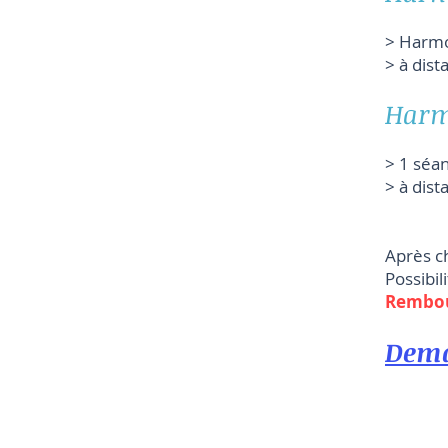
> Harmon
> 
Harm
> 1 séa
> à 
Après c
Possibi
Rembour
Dema