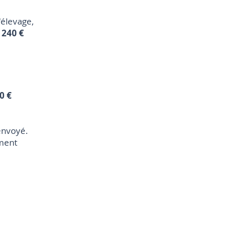
'élevage,
 240 €
0 €
envoyé.
ement