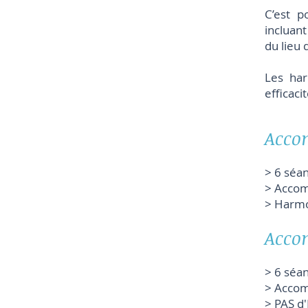
C’est p
incluan
du lieu 
Les har
efficacit
Acco
> 6 séa
> Accom
> Ha
Acco
> 6 séa
> Accom
> PAS