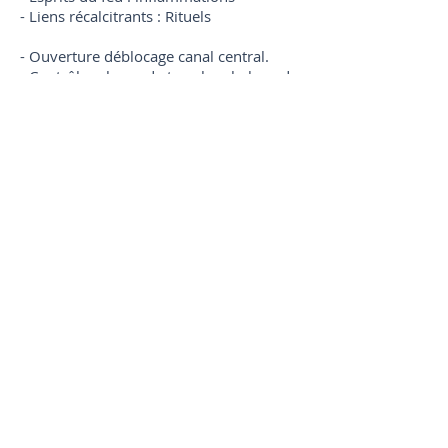
- Liens récalcitrants : Rituels
- Ouverture déblocage canal central.
- Contrôle relance de tous les chakras du
- 4 au + 8
- Ouverture déblocage du triangle de
base et du canal Kundalini.
Chakras de la joie :
- Thalamus joie mentale
- Thyroïde hormones
- Thymus joie émotive
- Surrénales joie spirituelle
- Pancréas joie physique
- Ovaires/prostate joie sexuelle
- Epine coccyx, joie d'être.
© 2020 - Curothérapie 22