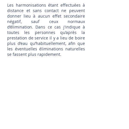
Les harmonisations étant effectuées à
distance et sans contact ne peuvent
donner lieu à aucun effet secondaire
négatif, sauf ceux normaux
d’élimination. Dans ce cas j'indique à
toutes les personnes qu’après la
prestation de service il y a lieu de boire
plus d’eau qu’habituellement, afin que
les éventuelles éliminations naturelles
se fassent plus rapidement.
Art 7 – Remboursement, annulation ou
refus de prestation :
Toute personne peut, à tout moment,
annuler sa demande de prestation de
service sans avoir à en justifier les
raisons. Dans ce cas, toutes les
prestations non encore réalisées au
jour de la demande, lui seront
intégralement remboursées.
Le prestataire, se réserve le droit, sans