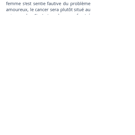
femme s'est sentie fautive du problème
amoureux, le cancer sera plutôt situé au
sein gauche. Si c'est un homme frustré
et déçu envers une femme, il
développera plus facilement un cancer
de la prostate du côté droit et s'il s'en
veut de ne pas être à la hauteur, il
développera plus facilement un cancer à
la prostate du côté gauche.
Il est possible de détruire ce kyste
avant qu'il ne devienne cancéreux,
et même après, pour l'arrêter et
permettre les soins de régénération
des tissus affectés.
La leucémie
peut s'installer lorsqu'un
état cancéreux est déjà déclaré et qu'un
traitement médical affaiblissant est en
cours. Un
parasite
en forme d'araignée
noire (vue par clairvoyance)
se fixe sur
la colonne vertébrale en trois points