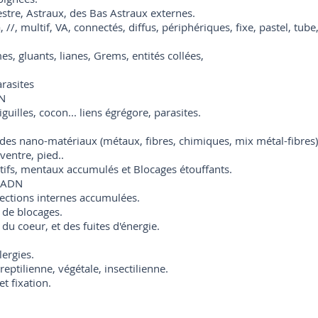
estre, Astraux, des Bas Astraux externes.
, //, multif, VA, connectés, diffus, périphériques, fixe, pastel, tube
, gluants, lianes, Grems, entités collées,
arasites
DN
iguilles, cocon... liens égrégore, parasites.
 des nano-matériaux (métaux, fibres, chimiques, mix métal-fibres
ventre, pied..
tifs, mentaux accumulés et Blocages étouffants.
t ADN
fections internes accumulées.
 de blocages.
du coeur, et des fuites d'énergie.
ergies.
eptilienne, végétale, insectilienne.
t fixation.