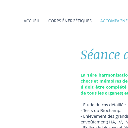
ACCUEIL
CORPS ÉNERGÉTIQUES
ACCOMPAGNE
Séance 
La 1ére harmonisatio
chocs et mémoires de l
Il doit être complété
de tous les organes) 
- Etude du cas détaillée.
- Tests du Biochamp.
- Enlèvement des grands 
envoûtement) HA, //, Mult
- Bulles de blocage et él