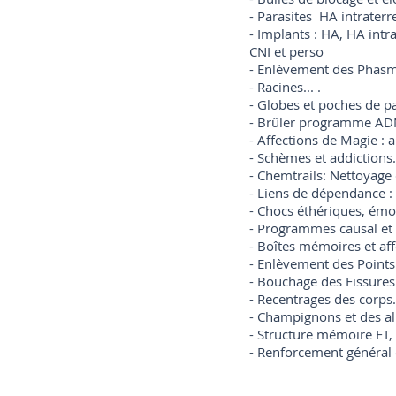
- Parasites HA intraterr
- Implants : HA, HA intra
CNI et perso
- Enlèvement des Phasmes
- Racines... .
- Globes et poches de p
- Brûler programme A
- Affections de Magie : a
- Schèmes et addictions.
- Chemtrails: Nettoyage
- Liens de dépendance : 
- Chocs éthériques, émo
- Programmes causal e
- Boîtes mémoires et af
- Enlèvement des Points
- Bouchage des Fissures 
- Recentrages des corps.
- Champignons et des all
- Structure mémoire ET, r
- Renforcement général e